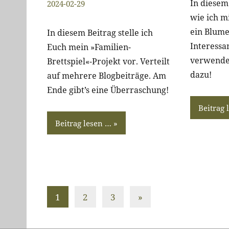
christiandrab
Ein
In diesem 
2024-02-29
Kommentar
wie ich m
ein Blume
In diesem Beitrag stelle ich
Interessa
Euch mein »Familien-
verwende
Brettspiel«-Projekt vor. Verteilt
dazu!
auf mehrere Blogbeiträge. Am
Ende gibt’s eine Überraschung!
Beitrag 
Beitrag lesen …
Seitennummerierung
Nächste
1
2
3
»
Beiträge
der