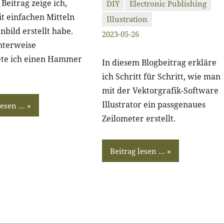
Beitrag zeige ich,
DIY
Electronic Publishing
it einfachen Mitteln
Illustration
christiandrab
Keine
nbild erstellt habe.
2023-05-26
Kommentare
nterweise
te ich einen Hammer
In diesem Blogbeitrag erkläre
ich Schritt für Schritt, wie man
mit der Vektorgrafik-Software
Illustrator ein passgenaues
lesen …
Zeilometer erstellt.
Beitrag lesen …