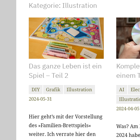
Kategorie:
Illustration
Das ganze Leben ist ein
Komple
Spiel – Teil 2
einem 
DIY
Grafik
Illustration
AI
Elec
christiandrab
2
2024-05-31
Illustrat
christiand
Keine
Kommentare
2024-04-05
Kommenta
Hier geht’s mit der Vorstellung
des »Familien-Brettspiels«
Was? Am K
weiter. Ich verrate hier den
2024 habe