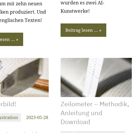
wurden es zwei AI-
um mit zehn neuen
Kunstwerke!
ken produziert. Und
englischen Texten!
Beitrag lesen …
lesen …
bild!
Zeilometer – Methodik,
Anleitung und
ustration
2023-05-28
Download
rab
re