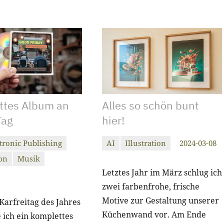
ttes Album an
Alles so schön bunt
Tag
hier!
tronic Publishing
AI
Illustration
2024-03-08
christiandrab
Keine
ion
Musik
Kommentare
rab
Letztes Jahr im März schlug ich
re
zwei farbenfrohe, frische
Motive zur Gestaltung unserer
arfreitag des Jahres
Küchenwand vor. Am Ende
 ich ein komplettes