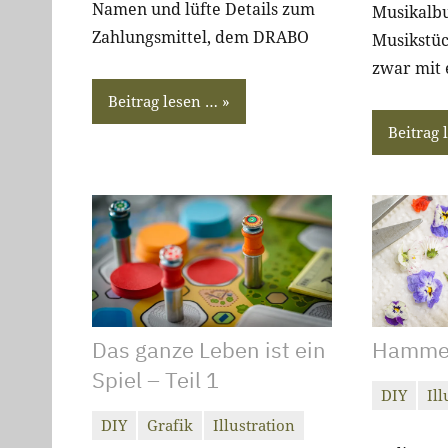
Namen und lüfte Details zum
Musikalb
Zahlungsmittel, dem DRABO
Musikstüc
zwar mit 
Beitrag lesen …
Beitrag 
Das ganze Leben ist ein
Hammer
Spiel – Teil 1
DIY
Ill
christiand
Keine
DIY
Grafik
Illustration
Kommenta