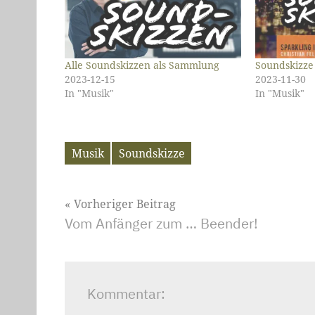
Alle Soundskizzen als Sammlung
Soundskizze
2023-12-15
2023-11-30
In "Musik"
In "Musik"
Musik
Soundskizze
Schlagwörter
Beitragsnavigation
Vorheriger Beitrag
Vom Anfänger zum … Beender!
Kommentar: