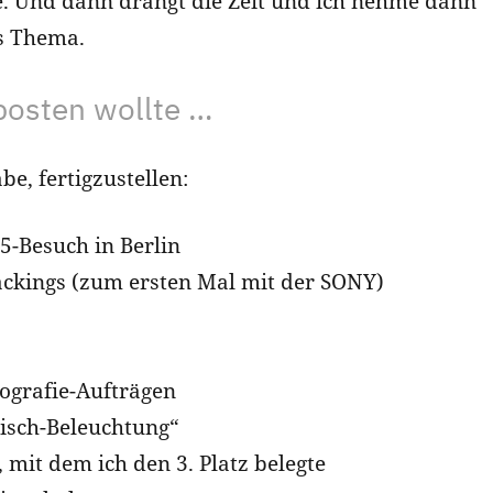
äge. Und dann drängt die Zeit und ich nehme dann
s Thema.
posten wollte …
e, fertigzustellen:
-Besuch in Berlin
ackings (zum ersten Mal mit der SONY)
tografie-Aufträgen
tisch-Beleuchtung“
mit dem ich den 3. Platz belegte