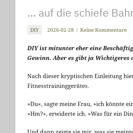
… auf die schiefe Bah
DIY
2026-02-28
Keine Kommentare
christiandrab
DIY ist mitunter eher eine Beschäftig
Gewinn. Aber es gibt ja Wichtigeres 
Nach dieser kryptischen Einleitung hie
Fitnesstraininggerätes.
»Du«, sagte meine Frau, »ich könnte ei
»Hm?«, erwiderte ich. »Was für ein Di
Und dann zeigte sie mir, was sie meinte