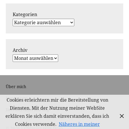
Kategorien
Archiv
Über mich
Impressum
Cookies erleichtern mir die Bereitstellung von
Diensten. Mit der Nutzung meiner WebSite
Datenschutzerklärung
erklären Sie sich damit einverstanden, dass ich
Cookies verwende.
Näheres in meiner
© 2026 | Christian Felix Drab