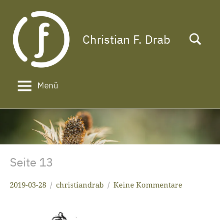
Zum
Inhalt
springen
Christian F. Drab
Das
Leben
ist
zu
Menü
kurz
für
ein
langes
Gesicht!
Seite 13
2019-03-28
christiandrab
Keine Kommentare