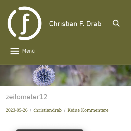
Zum
Inhalt
springen
Christian F. Drab
Das
Leben
ist
zu
Menü
kurz
für
ein
langes
Gesicht!
zeilometer12
2023-05-26
christiandrab
Keine Kommentare