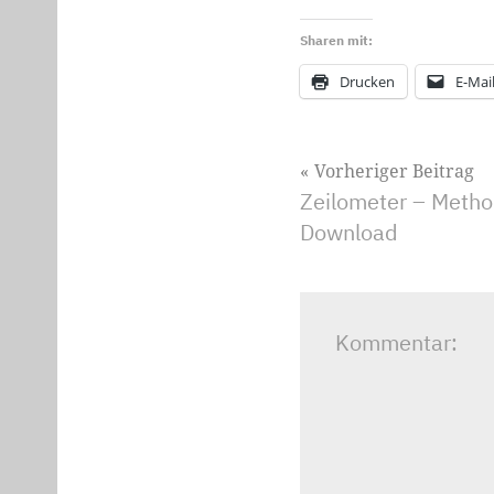
Sharen mit:
Drucken
E-Mai
Beitragsnavig
Vorheriger Beitrag
Zeilometer – Metho
Download
Kommentar: