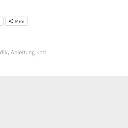
l
Mehr
ation
dik, Anleitung und