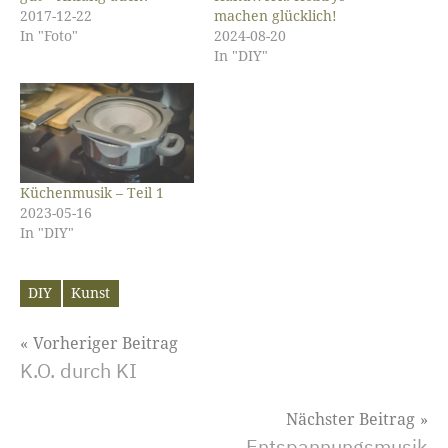
2017-12-22
machen glücklich!
In "Foto"
2024-08-20
In "DIY"
Küchenmusik – Teil 1
2023-05-16
In "DIY"
DIY
Kunst
Schlagwörter
Beitragsnavigation
Vorheriger Beitrag
K.O. durch KI
Nächster Beitrag
Entspannungsmusik