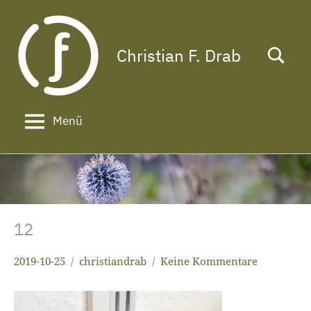
Zum
Inhalt
springen
Christian F. Drab
Das
Leben
ist
zu
Menü
kurz
für
ein
langes
Gesicht!
12
2019-10-25
christiandrab
Keine Kommentare