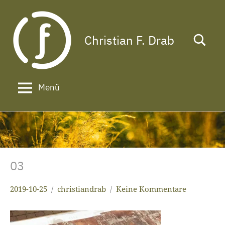
Zum
Inhalt
springen
Christian F. Drab
Das
Leben
ist
zu
Menü
kurz
für
ein
langes
Gesicht!
03
2019-10-25
christiandrab
Keine Kommentare