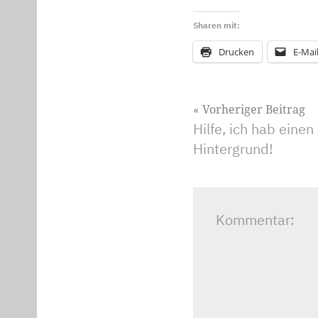
Sharen mit:
Drucken
E-Mai
Beitragsnavig
Vorheriger Beitrag
Hilfe, ich hab eine
Hintergrund!
Kommentar: