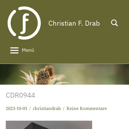
Zum
Inhalt
springen
Christian F. Drab
Das
Leben
ist
zu
Menü
kurz
für
ein
langes
Gesicht!
CDR0944
2023-10-03
christiandrab
Keine Kommentare