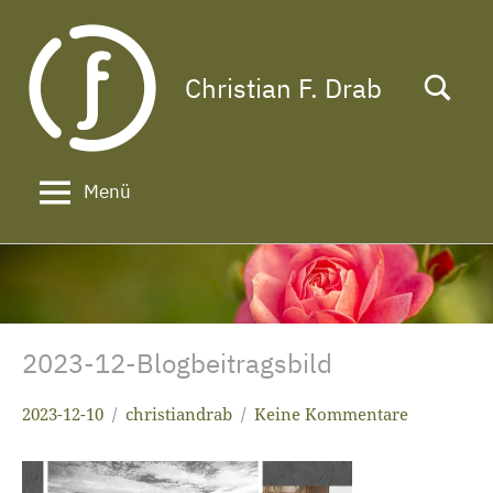
Zum
Inhalt
springen
Christian F. Drab
Das
Leben
ist
zu
Menü
kurz
für
ein
langes
Gesicht!
2023-12-Blogbeitragsbild
2023-12-10
christiandrab
Keine Kommentare