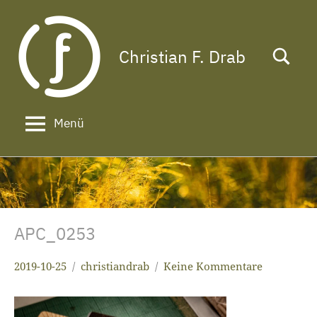
Zum
Inhalt
springen
Christian F. Drab
Das
Leben
ist
zu
Menü
kurz
für
ein
langes
Gesicht!
APC_0253
2019-10-25
christiandrab
Keine Kommentare