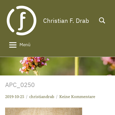
Zum
Inhalt
springen
Christian F. Drab
Das
Leben
ist
zu
Menü
kurz
für
ein
langes
Gesicht!
APC_0250
2019-10-25
christiandrab
Keine Kommentare