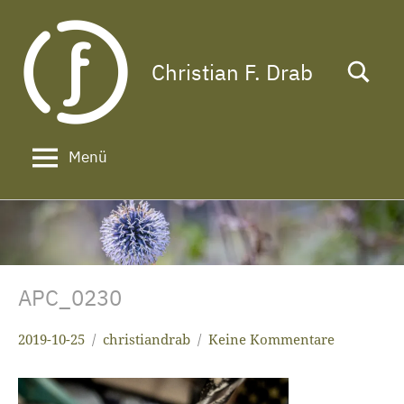
Zum
Inhalt
springen
Christian F. Drab
Das
Leben
ist
zu
Menü
kurz
für
ein
langes
Gesicht!
APC_0230
2019-10-25
christiandrab
Keine Kommentare