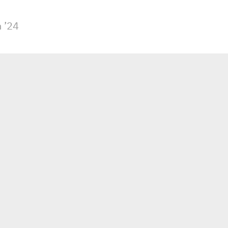
ation
 ’24