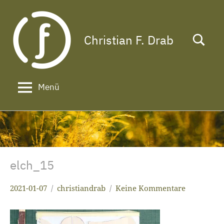
Zum
Inhalt
springen
Christian F. Drab
Das
Leben
ist
zu
Menü
kurz
für
ein
langes
Gesicht!
elch_15
2021-01-07
christiandrab
Keine Kommentare