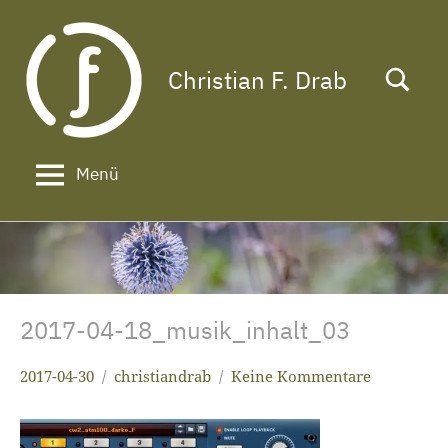
Zum
Inhalt
springen
Christian F. Drab
Das
Leben
ist
zu
Menü
kurz
für
ein
langes
Gesicht!
2017-04-18_musik_inhalt_03
2017-04-30
christiandrab
Keine Kommentare