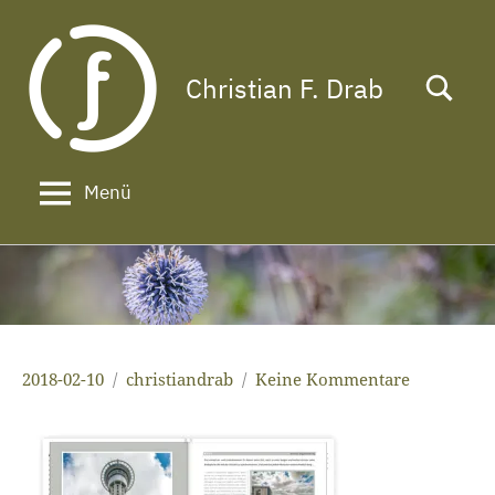
Zum
Inhalt
springen
Christian F. Drab
Das
Leben
ist
zu
Menü
kurz
für
ein
langes
Gesicht!
2018-02-10
christiandrab
Keine Kommentare