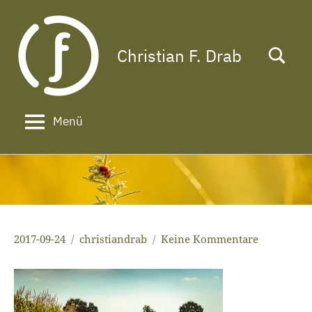
Zum
Inhalt
springen
Christian F. Drab
Das
Leben
ist
zu
Menü
kurz
für
ein
langes
Gesicht!
2017-09-24
christiandrab
Keine Kommentare