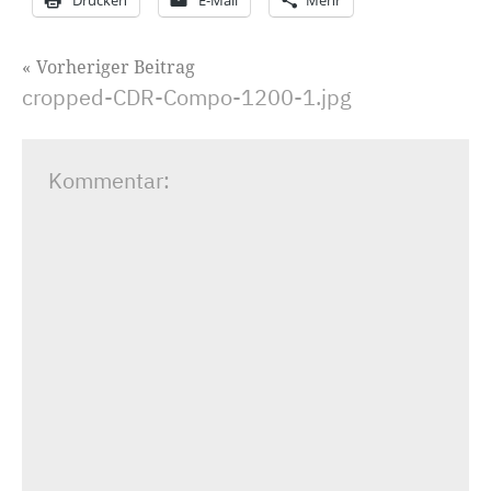
Drucken
E-Mail
Mehr
Beitragsnavigation
Vorheriger Beitrag
cropped-CDR-Compo-1200-1.jpg
Kommentar: