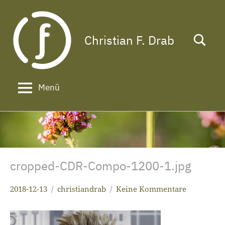
Zum
Inhalt
springen
Christian F. Drab
Das
Leben
ist
zu
Menü
kurz
für
ein
langes
Gesicht!
cropped-CDR-Compo-1200-1.jpg
2018-12-13
christiandrab
Keine Kommentare