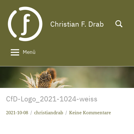
Zum
Inhalt
springen
Christian F. Drab
Das
Leben
ist
zu
Menü
kurz
für
ein
langes
Gesicht!
CfD-Logo_2021-1024-weiss
2021-10-08
christiandrab
Keine Kommentare