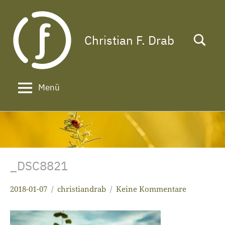
Zum
Inhalt
springen
Christian F. Drab
Das
Leben
ist
zu
Menü
kurz
für
ein
langes
Gesicht!
_DSC8821
2018-01-07
christiandrab
Keine Kommentare