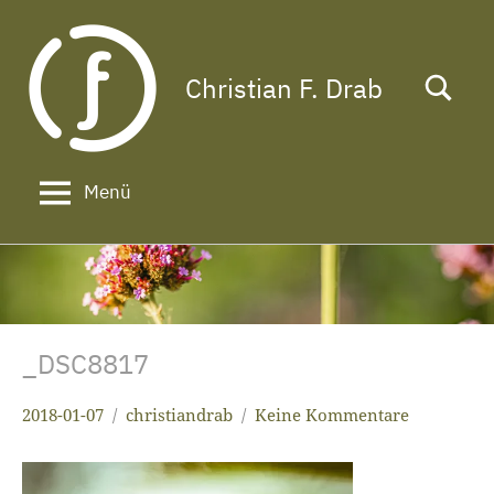
Zum
Inhalt
springen
Christian F. Drab
Das
Leben
ist
zu
Menü
kurz
für
ein
langes
Gesicht!
_DSC8817
2018-01-07
christiandrab
Keine Kommentare