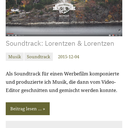
Soundtrack: Lorentzen & Lorentzen
Musik
Soundtrack
2015-12-04
christiandrab
Keine
Kommentare
Als Soundtrack für einen Werbefilm komponierte
und produzierte ich Musik, die dann vom Video-
Editor geschnitten und gemischt werden konnte.
Beitrag lesen …